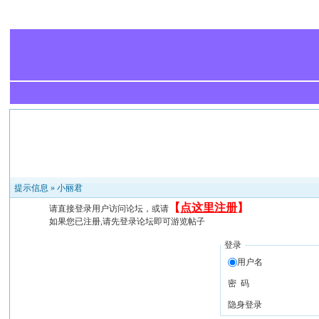
提示信息 »
小丽君
【
点这里注册
】
请直接登录用户访问论坛，或请
如果您已注册,请先登录论坛即可游览帖子
登录
用户名
密 码
隐身登录