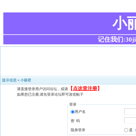
小
记住我们:30ji.c
提示信息 »
小丽君
【
点这里注册
】
请直接登录用户访问论坛，或请
如果您已注册,请先登录论坛即可游览帖子
登录
用户名
密 码
隐身登录
是