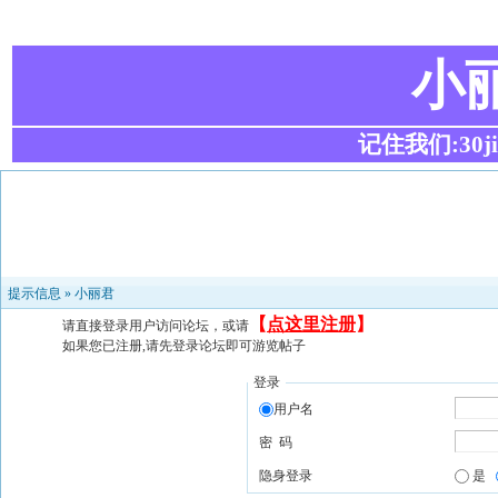
小
记住我们:30ji.c
提示信息 »
小丽君
【
点这里注册
】
请直接登录用户访问论坛，或请
如果您已注册,请先登录论坛即可游览帖子
登录
用户名
密 码
隐身登录
是