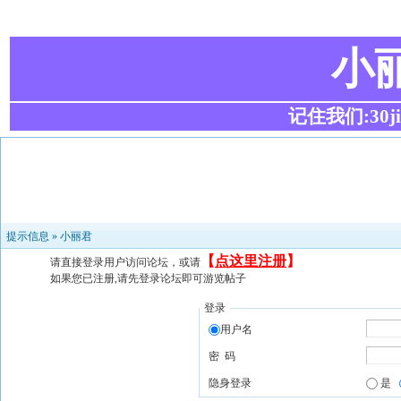
小
记住我们:30ji.c
提示信息 »
小丽君
【
点这里注册
】
请直接登录用户访问论坛，或请
如果您已注册,请先登录论坛即可游览帖子
登录
用户名
密 码
隐身登录
是