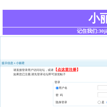
小
记住我们:30ji.c
提示信息 »
小丽君
【
点这里注册
】
请直接登录用户访问论坛，或请
如果您已注册,请先登录论坛即可游览帖子
登录
用户名
密 码
隐身登录
是