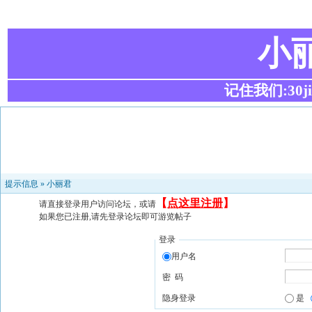
小
记住我们:30ji.c
提示信息 »
小丽君
【
点这里注册
】
请直接登录用户访问论坛，或请
如果您已注册,请先登录论坛即可游览帖子
登录
用户名
密 码
隐身登录
是