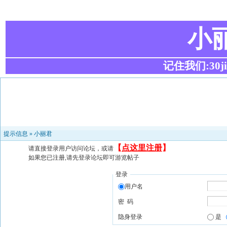
小
记住我们:30ji.c
提示信息 »
小丽君
【
点这里注册
】
请直接登录用户访问论坛，或请
如果您已注册,请先登录论坛即可游览帖子
登录
用户名
密 码
隐身登录
是