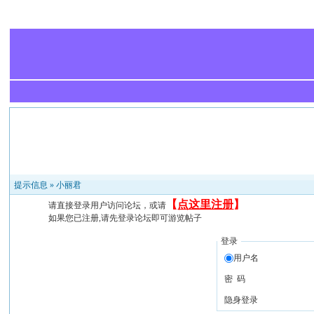
提示信息 »
小丽君
【
点这里注册
】
请直接登录用户访问论坛，或请
如果您已注册,请先登录论坛即可游览帖子
登录
用户名
密 码
隐身登录