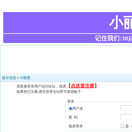
小
记住我们:30ji.c
提示信息 »
小丽君
【
点这里注册
】
请直接登录用户访问论坛，或请
如果您已注册,请先登录论坛即可游览帖子
登录
用户名
密 码
隐身登录
是