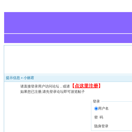
提示信息 »
小丽君
【
点这里注册
】
请直接登录用户访问论坛，或请
如果您已注册,请先登录论坛即可游览帖子
登录
用户名
密 码
隐身登录