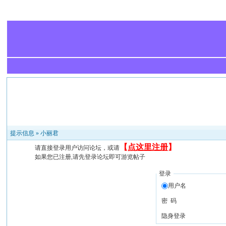
提示信息 »
小丽君
【
点这里注册
】
请直接登录用户访问论坛，或请
如果您已注册,请先登录论坛即可游览帖子
登录
用户名
密 码
隐身登录