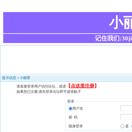
小
记住我们:30ji.c
提示信息 »
小丽君
【
点这里注册
】
请直接登录用户访问论坛，或请
如果您已注册,请先登录论坛即可游览帖子
登录
用户名
密 码
隐身登录
是