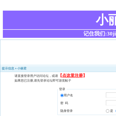
小
记住我们:30ji.c
提示信息 »
小丽君
【
点这里注册
】
请直接登录用户访问论坛，或请
如果您已注册,请先登录论坛即可游览帖子
登录
用户名
密 码
隐身登录
是