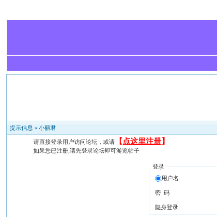
提示信息 »
小丽君
【
点这里注册
】
请直接登录用户访问论坛，或请
如果您已注册,请先登录论坛即可游览帖子
登录
用户名
密 码
隐身登录