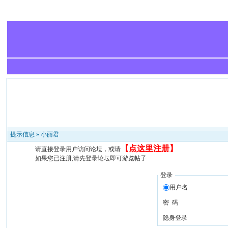
提示信息 »
小丽君
【
点这里注册
】
请直接登录用户访问论坛，或请
如果您已注册,请先登录论坛即可游览帖子
登录
用户名
密 码
隐身登录