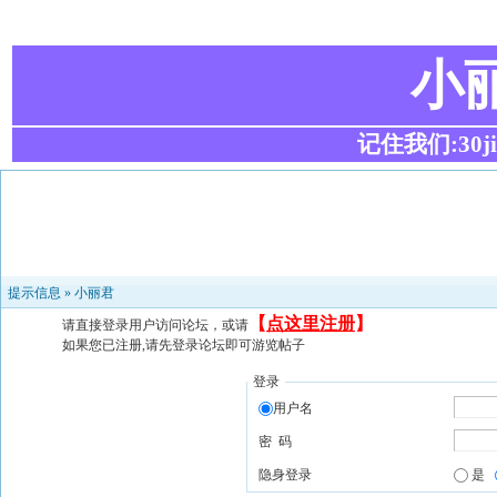
小
记住我们:30ji.c
提示信息 »
小丽君
【
点这里注册
】
请直接登录用户访问论坛，或请
如果您已注册,请先登录论坛即可游览帖子
登录
用户名
密 码
隐身登录
是