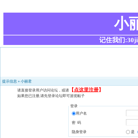
小
记住我们:30ji.c
提示信息 »
小丽君
【
点这里注册
】
请直接登录用户访问论坛，或请
如果您已注册,请先登录论坛即可游览帖子
登录
用户名
密 码
隐身登录
是