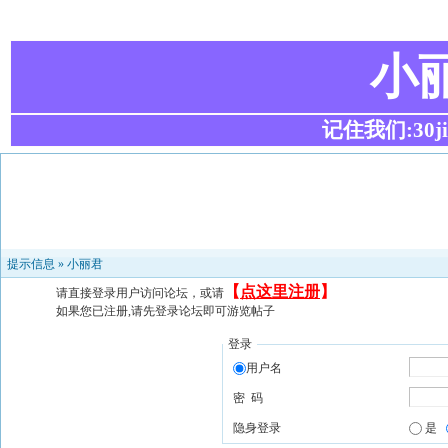
小
记住我们:30ji.c
提示信息 »
小丽君
【
点这里注册
】
请直接登录用户访问论坛，或请
如果您已注册,请先登录论坛即可游览帖子
登录
用户名
密 码
隐身登录
是