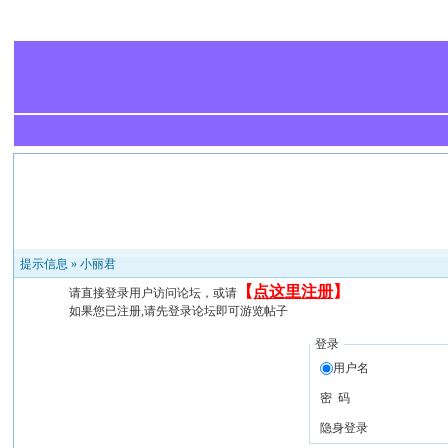
提示信息 »
小丽君
【
点这里注册
】
请直接登录用户访问论坛，或请
如果您已注册,请先登录论坛即可游览帖子
登录
用户名
密 码
隐身登录