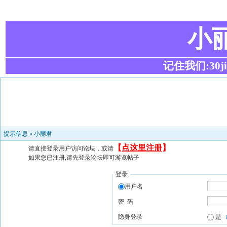
小
记住我们:30ji.c
提示信息 »
小丽君
【
点这里注册
】
请直接登录用户访问论坛，或请
如果您已注册,请先登录论坛即可游览帖子
登录
用户名
密 码
隐身登录
是