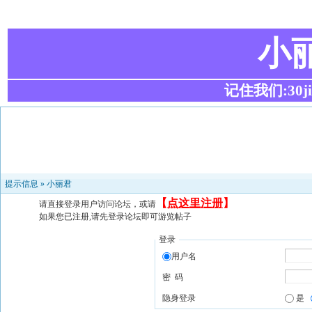
小
记住我们:30ji.c
提示信息 »
小丽君
【
点这里注册
】
请直接登录用户访问论坛，或请
如果您已注册,请先登录论坛即可游览帖子
登录
用户名
密 码
隐身登录
是