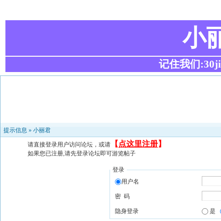
小
记住我们:30ji.c
提示信息 »
小丽君
【
点这里注册
】
请直接登录用户访问论坛，或请
如果您已注册,请先登录论坛即可游览帖子
登录
用户名
密 码
隐身登录
是