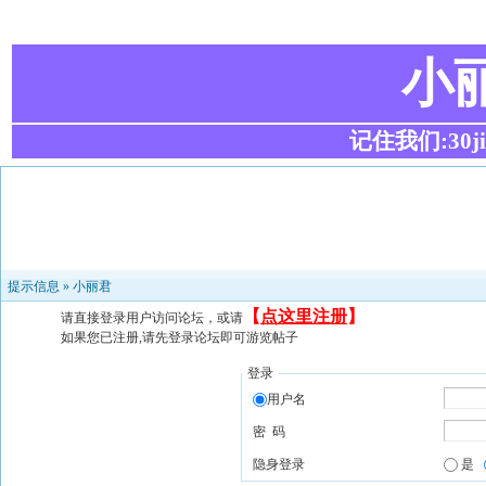
小
记住我们:30ji.c
提示信息 »
小丽君
【
点这里注册
】
请直接登录用户访问论坛，或请
如果您已注册,请先登录论坛即可游览帖子
登录
用户名
密 码
隐身登录
是