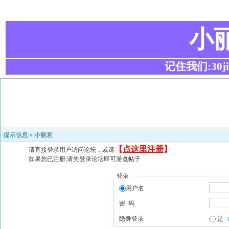
小
记住我们:30ji.c
提示信息 »
小丽君
【
点这里注册
】
请直接登录用户访问论坛，或请
如果您已注册,请先登录论坛即可游览帖子
登录
用户名
密 码
隐身登录
是