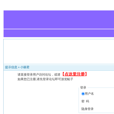
提示信息 »
小丽君
【
点这里注册
】
请直接登录用户访问论坛，或请
如果您已注册,请先登录论坛即可游览帖子
登录
用户名
密 码
隐身登录