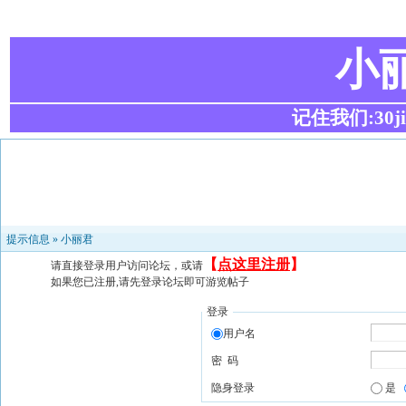
小
记住我们:30ji.c
提示信息 »
小丽君
【
点这里注册
】
请直接登录用户访问论坛，或请
如果您已注册,请先登录论坛即可游览帖子
登录
用户名
密 码
隐身登录
是