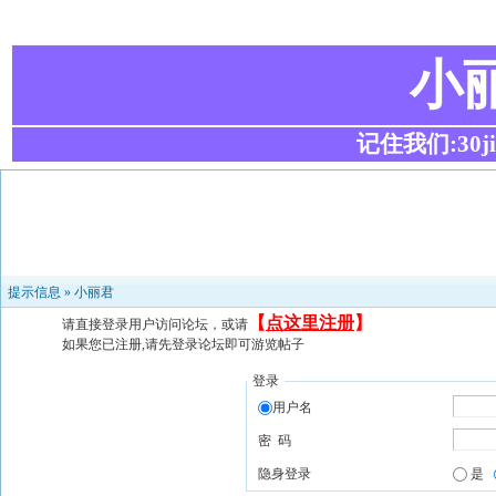
小
记住我们:30ji.c
提示信息 »
小丽君
【
点这里注册
】
请直接登录用户访问论坛，或请
如果您已注册,请先登录论坛即可游览帖子
登录
用户名
密 码
隐身登录
是