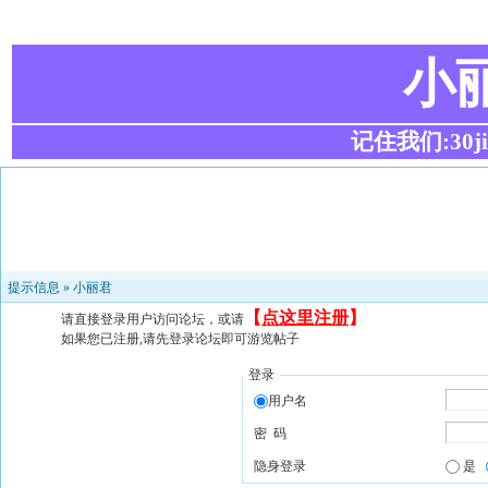
小
记住我们:30ji.c
提示信息 »
小丽君
【
点这里注册
】
请直接登录用户访问论坛，或请
如果您已注册,请先登录论坛即可游览帖子
登录
用户名
密 码
隐身登录
是