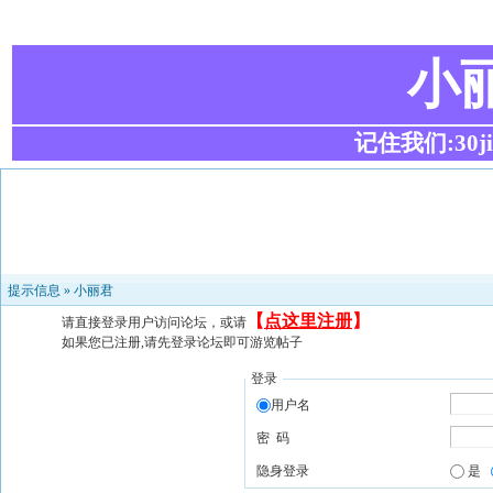
小
记住我们:30ji.c
提示信息 »
小丽君
【
点这里注册
】
请直接登录用户访问论坛，或请
如果您已注册,请先登录论坛即可游览帖子
登录
用户名
密 码
隐身登录
是