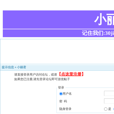
小
记住我们:30ji.c
提示信息 »
小丽君
【
点这里注册
】
请直接登录用户访问论坛，或请
如果您已注册,请先登录论坛即可游览帖子
登录
用户名
密 码
隐身登录
是