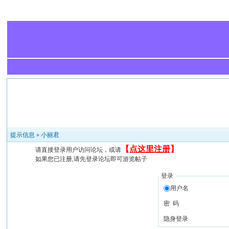
提示信息 »
小丽君
【
点这里注册
】
请直接登录用户访问论坛，或请
如果您已注册,请先登录论坛即可游览帖子
登录
用户名
密 码
隐身登录