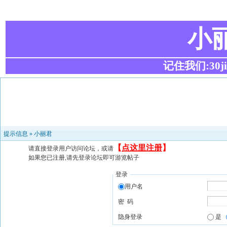
小
记住我们:30ji.c
提示信息 »
小丽君
【
点这里注册
】
请直接登录用户访问论坛，或请
如果您已注册,请先登录论坛即可游览帖子
登录
用户名
密 码
隐身登录
是