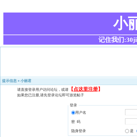
小
记住我们:30ji.c
提示信息 »
小丽君
【
点这里注册
】
请直接登录用户访问论坛，或请
如果您已注册,请先登录论坛即可游览帖子
登录
用户名
密 码
隐身登录
是