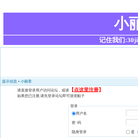
小
记住我们:30ji.c
提示信息 »
小丽君
【
点这里注册
】
请直接登录用户访问论坛，或请
如果您已注册,请先登录论坛即可游览帖子
登录
用户名
密 码
隐身登录
是