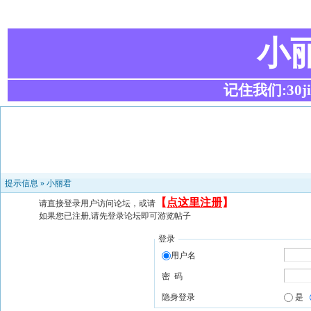
小
记住我们:30ji.c
提示信息 »
小丽君
【
点这里注册
】
请直接登录用户访问论坛，或请
如果您已注册,请先登录论坛即可游览帖子
登录
用户名
密 码
隐身登录
是