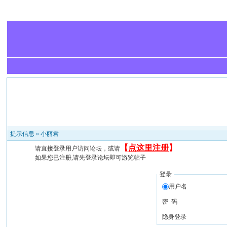
提示信息 »
小丽君
【
点这里注册
】
请直接登录用户访问论坛，或请
如果您已注册,请先登录论坛即可游览帖子
登录
用户名
密 码
隐身登录