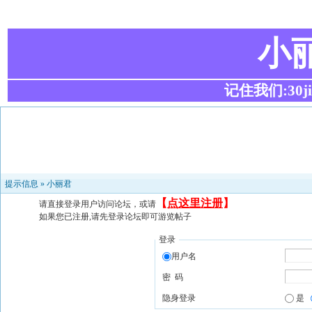
小
记住我们:30ji.c
提示信息 »
小丽君
【
点这里注册
】
请直接登录用户访问论坛，或请
如果您已注册,请先登录论坛即可游览帖子
登录
用户名
密 码
隐身登录
是