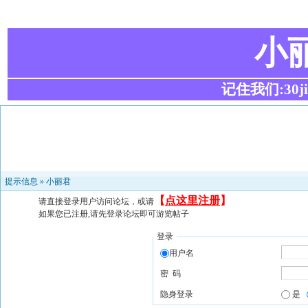
小
记住我们:30ji.c
提示信息 »
小丽君
【
点这里注册
】
请直接登录用户访问论坛，或请
如果您已注册,请先登录论坛即可游览帖子
登录
用户名
密 码
隐身登录
是