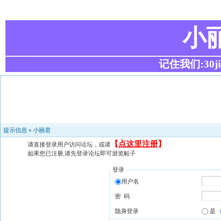
小
记住我们:30ji.c
提示信息 »
小丽君
【
点这里注册
】
请直接登录用户访问论坛，或请
如果您已注册,请先登录论坛即可游览帖子
登录
用户名
密 码
隐身登录
是