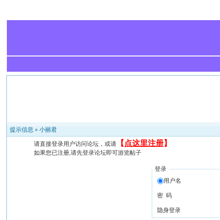
提示信息 »
小丽君
【
点这里注册
】
请直接登录用户访问论坛，或请
如果您已注册,请先登录论坛即可游览帖子
登录
用户名
密 码
隐身登录