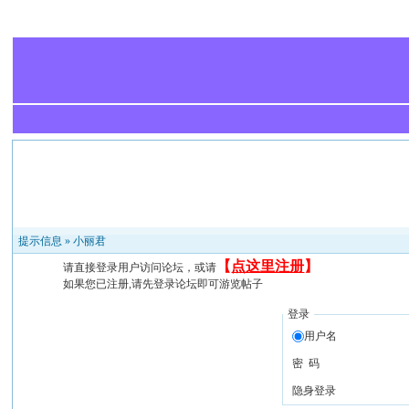
提示信息 »
小丽君
【
点这里注册
】
请直接登录用户访问论坛，或请
如果您已注册,请先登录论坛即可游览帖子
登录
用户名
密 码
隐身登录