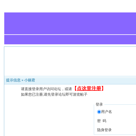
提示信息 »
小丽君
【
点这里注册
】
请直接登录用户访问论坛，或请
如果您已注册,请先登录论坛即可游览帖子
登录
用户名
密 码
隐身登录