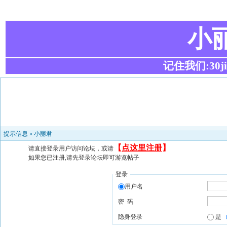
小
记住我们:30ji.c
提示信息 »
小丽君
【
点这里注册
】
请直接登录用户访问论坛，或请
如果您已注册,请先登录论坛即可游览帖子
登录
用户名
密 码
隐身登录
是