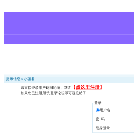
提示信息 »
小丽君
【
点这里注册
】
请直接登录用户访问论坛，或请
如果您已注册,请先登录论坛即可游览帖子
登录
用户名
密 码
隐身登录