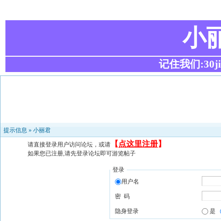
小
记住我们:30ji.c
提示信息 »
小丽君
【
点这里注册
】
请直接登录用户访问论坛，或请
如果您已注册,请先登录论坛即可游览帖子
登录
用户名
密 码
隐身登录
是