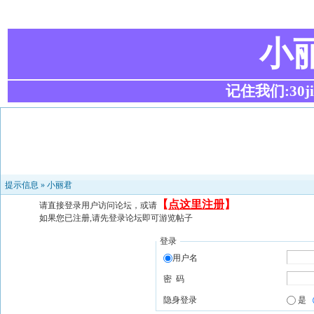
小
记住我们:30ji.c
提示信息 »
小丽君
【
点这里注册
】
请直接登录用户访问论坛，或请
如果您已注册,请先登录论坛即可游览帖子
登录
用户名
密 码
隐身登录
是