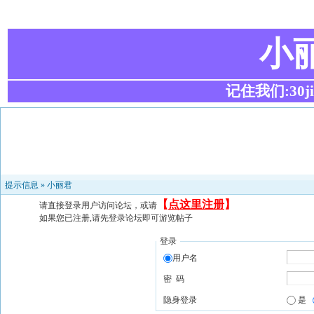
小
记住我们:30ji.c
提示信息 »
小丽君
【
点这里注册
】
请直接登录用户访问论坛，或请
如果您已注册,请先登录论坛即可游览帖子
登录
用户名
密 码
隐身登录
是