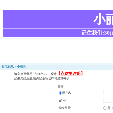
小
记住我们:30ji.c
提示信息 »
小丽君
【
点这里注册
】
请直接登录用户访问论坛，或请
如果您已注册,请先登录论坛即可游览帖子
登录
用户名
密 码
隐身登录
是