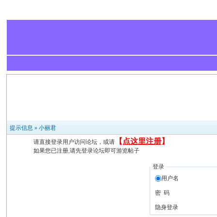
提示信息 »
小丽君
【
点这里注册
】
请直接登录用户访问论坛，或请
如果您已注册,请先登录论坛即可游览帖子
登录
用户名
密 码
隐身登录