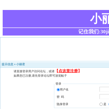
小
记住我们:30ji.c
提示信息 »
小丽君
【
点这里注册
】
请直接登录用户访问论坛，或请
如果您已注册,请先登录论坛即可游览帖子
登录
用户名
密 码
隐身登录
是